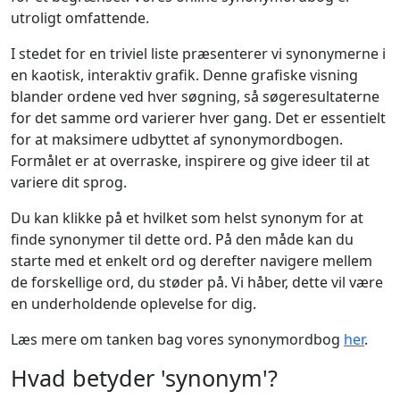
utroligt omfattende.
I stedet for en triviel liste præsenterer vi synonymerne i
en kaotisk, interaktiv grafik. Denne grafiske visning
blander ordene ved hver søgning, så søgeresultaterne
for det samme ord varierer hver gang. Det er essentielt
for at maksimere udbyttet af synonymordbogen.
Formålet er at overraske, inspirere og give ideer til at
variere dit sprog.
Du kan klikke på et hvilket som helst synonym for at
finde synonymer til dette ord. På den måde kan du
starte med et enkelt ord og derefter navigere mellem
de forskellige ord, du støder på. Vi håber, dette vil være
en underholdende oplevelse for dig.
Læs mere om tanken bag vores synonymordbog
her
.
Hvad betyder 'synonym'?